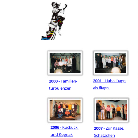
2001
 - Liaba lüagn
2000 
- Familien-
als fliagn 
turbulenzen 
2006
 - Kuckuck 
2007
 - Zur Kasse, 
und Kognak
Schätzchen