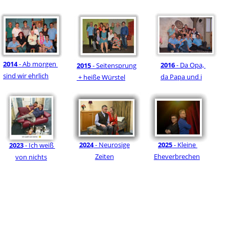
2014
 - Ab morgen 
2016 
- Da Opa, 
2015
 - Seitensprung
sind wir ehrlich
da Papa und i
 + heiße Würstel
2024
 - Neurosige
2025
 - Kleine 
2023
 - Ich weiß 
Zeiten
Eheverbrechen
von nichts