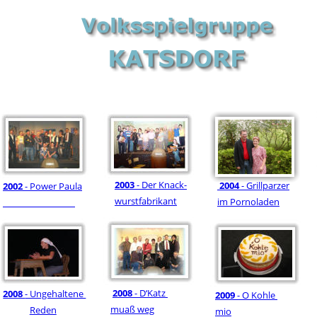
2003 
- Der Knack-
2004
 - Grillparzer
2002
 - Power Paula
wurstfabrikant
im Pornoladen
2008
 - D‘Katz 
2008 
- Ungehaltene 
2009
 - O Kohle 
muaß weg
Reden
mio