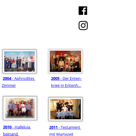
2004
 - Aphrodites 
2005 
- Der Enten-
Zimmer
krieg in Entenh…
2010
 - Halleluja 
2011
 - Testament 
beinand 
mit Wartezeit