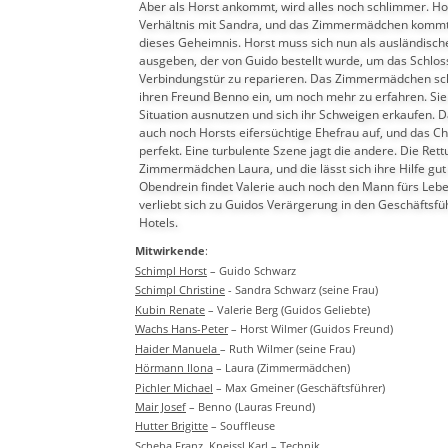
Aber als Horst ankommt, wird alles noch schlimmer. Hor
Verhältnis mit Sandra, und das Zimmermädchen kommt 
dieses Geheimnis. Horst muss sich nun als ausländisch
ausgeben, der von Guido bestellt wurde, um das Schlos
Verbindungstür zu reparieren. Das Zimmermädchen sc
ihren Freund Benno ein, um noch mehr zu erfahren. Sie w
Situation ausnutzen und sich ihr Schweigen erkaufen. D
auch noch Horsts eifersüchtige Ehefrau auf, und das Cha
perfekt. Eine turbulente Szene jagt die andere. Die Rettu
Zimmermädchen Laura, und die lässt sich ihre Hilfe gut
Obendrein findet Valerie auch noch den Mann fürs Leben
verliebt sich zu Guidos Verärgerung in den Geschäftsfü
Hotels.
Mitwirkende
: 
Schimpl Horst
 – Guido Schwarz 
Schimpl Christine
 - Sandra Schwarz (seine Frau)
Kubin Renate
 – Valerie Berg (Guidos Geliebte) 
Wachs Hans-Peter
 – Horst Wilmer (Guidos Freund) 
Haider Manuela 
– Ruth Wilmer (seine Frau) 
Hörmann Ilona
 – Laura (Zimmermädchen) 
Pichler Michael
 – Max Gmeiner (Geschäftsführer) 
Mair Josef
 – Benno (Lauras Freund) 
Hutter Brigitte
 – Souffleuse                             
Scheba Franz, Kneissl Karl
 – Technik