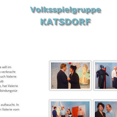
 will im 
n verbracht 
uch Valerie 
ub 
 hat Valerie 
bindungstür 
uftaucht. In 
m Valerie vom 