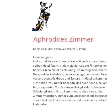
Aphrodites Zimmer
Komödie in drei Akten von Walter G. Pfaus
Inhaltsangabe:
Guido und Sandra Schwarz feiern Silberhochzeit. Sandra
selben Hotel feiern, in dem sie damals die Flitterwoche
haben. Guido bleibt nichts übrig, als mitzugehen. Aber a
Berg, seiner Geliebten, hat er einen gemeinsamen Urla
versprochen. Als Guido und Sandra im Hotel ankommen,
sich schon im Zimmer nebenan, das auch noch eine Ver
hat, eingenistet. Von Anfang an bringt Valerie Guido in 
Schwierigkeiten. Hinzu kommt noch, dass Laura, das 
Zimmermädchen, immer zum unpassendsten Zeitpunkt a
seiner Not ruft Guido seinen Freund Horst an. Er soll ih
Hals halte.