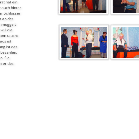
st hat ein 
auch hinter 
er Schlosser 
s an der 
hmuggelt 
ill die 
ann taucht 
os ist 
ng ist das 
 bezahlen. 
. Sie 
hrer des 